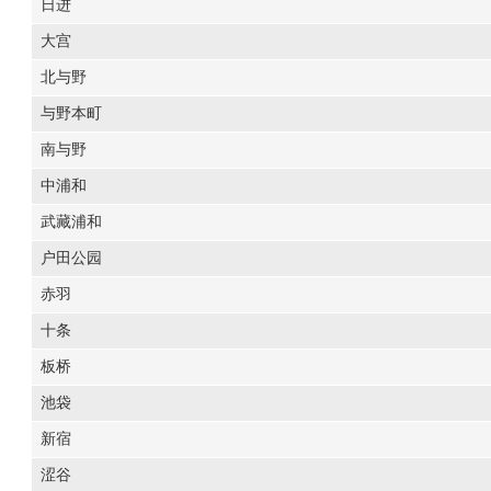
日进
大宫
北与野
与野本町
南与野
中浦和
武藏浦和
户田公园
赤羽
十条
板桥
池袋
新宿
涩谷