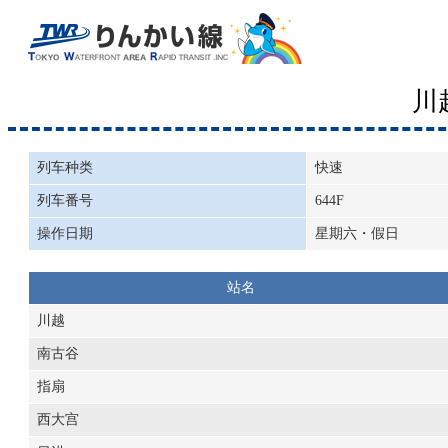
川
列车种类
快速
列车番号
644F
操作日期
星期六・假日
站名
川越
南古谷
指扇
西大宫