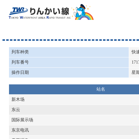
列车种类
快
列车番号
171
操作日期
星
站名
新木场
东云
国际展示场
东京电讯