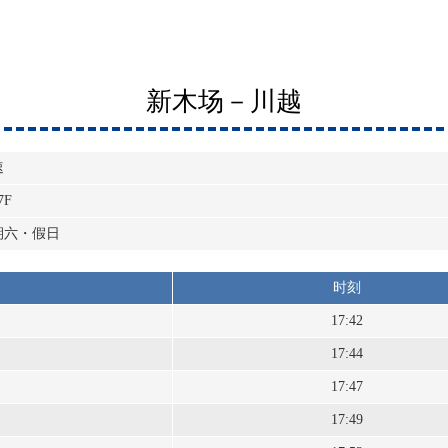
新木场－川越
速
7F
期六・假日
时刻
17:42
17:44
17:47
17:49