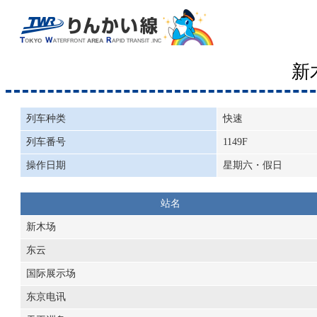
新
列车种类
快速
列车番号
1149F
操作日期
星期六・假日
站名
新木场
东云
国际展示场
东京电讯