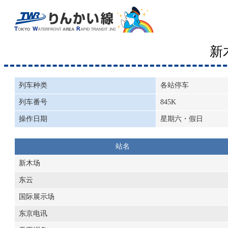
新
列车种类
各站停车
列车番号
845K
操作日期
星期六・假日
站名
新木场
东云
国际展示场
东京电讯