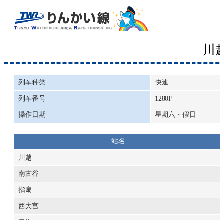
川
列车种类
快速
列车番号
1280F
操作日期
星期六・假日
站名
川越
南古谷
指扇
西大宫