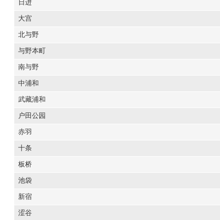
日进
大宫
北与野
与野本町
南与野
中浦和
武藏浦和
户田公园
赤羽
十条
板桥
池袋
新宿
涩谷