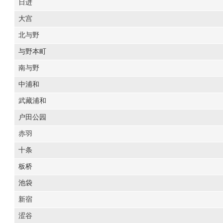
日进
大宫
北与野
与野本町
南与野
中浦和
武藏浦和
户田公园
赤羽
十条
板桥
池袋
新宿
涩谷