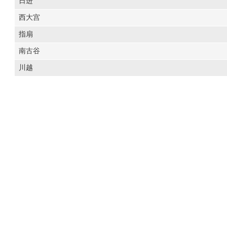
日进
西大宫
指扇
南古谷
川越