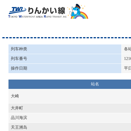
列车种类
各
列车番号
121
操作日期
平
站名
大崎
大井町
品川海滨
天王洲岛