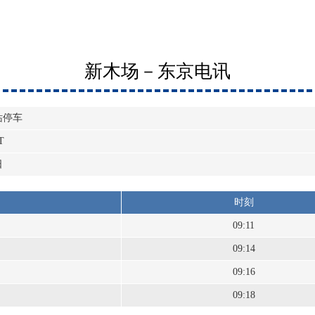
新木场－东京电讯
站停车
T
日
时刻
09:11
09:14
09:16
09:18