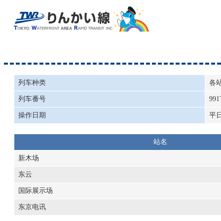
列车种类
各
列车番号
991
操作日期
平
站名
新木场
东云
国际展示场
东京电讯