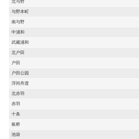
北与野
与野本町
南与野
中浦和
武藏浦和
北户田
户田
户田公园
浮间舟渡
北赤羽
赤羽
十条
板桥
池袋