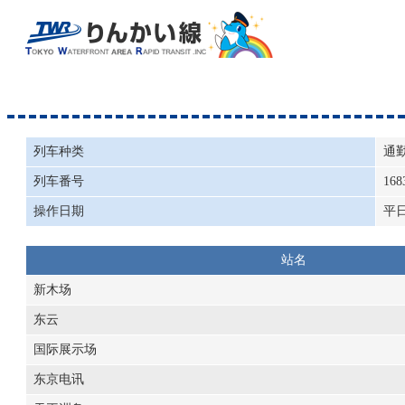
列车种类
通
列车番号
168
操作日期
平
站名
新木场
东云
国际展示场
东京电讯